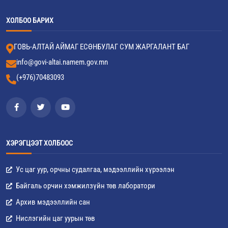
ХОЛБОО БАРИХ
ГОВЬ-АЛТАЙ АЙМАГ ЕСӨНБУЛАГ СУМ ЖАРГАЛАНТ БАГ
info@govi-altai.namem.gov.mn
(+976)70483093
ХЭРЭГЦЭЭТ ХОЛБООС
Ус цаг уур, орчны судалгаа, мэдээллийн хүрээлэн
Байгаль орчин хэмжилзүйн төв лаборатори
Архив мэдээллийн сан
Нислэгийн цаг уурын төв