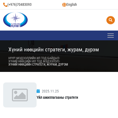
(+976)70483093
English
Хүний нөөцийн стратеги, журам, дүрэм
НҮҮР
МЭДЭЭЛЛИЙН ИЛ ТОД БАЙДАЛ
ХҮНИЙ НӨӨЦИЙН ИЛ ТОД МЭДЭЭЛЭЛ
ХҮНИЙ НӨӨЦИЙН СТРАТЕГИ, ЖУРАМ, ДҮРЭМ
2025.11.25
Үйл ажиллагааны стратеги