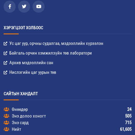
ХЭРЭГЦЭЭТ ХОЛБООС
Ус цаг уур, орчны судалгаа, мэдээллийн хүрээлэн
Байгаль орчин хэмжилзүйн төв лаборатори
Архив мэдээллийн сан
Нислэгийн цаг уурын төв
САЙТЫН ХАНДАЛТ
Өнөөдөр
24
Энэ долоо хоногт
505
Энэ сард
715
Нийт
61,605