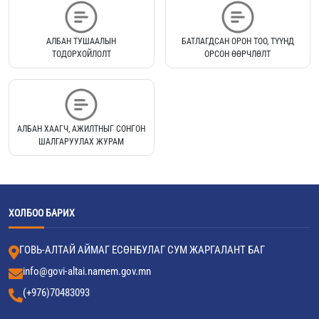
АЛБАН ТУШААЛЫН
БАТЛАГДСАН ОРОН ТОО, ТҮҮНД
ТОДОРХОЙЛОЛТ
ОРСОН ӨӨРЧЛӨЛТ
АЛБАН ХААГЧ, АЖИЛТНЫГ СОНГОН
ШАЛГАРУУЛАХ ЖУРАМ
ХОЛБОО БАРИХ
ГОВЬ-АЛТАЙ АЙМАГ ЕСӨНБУЛАГ СУМ ЖАРГАЛАНТ БАГ
info@govi-altai.namem.gov.mn
(+976)70483093