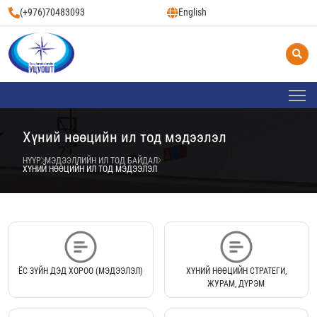
(+976)70483093
English
Хүний нөөцийн ил тод мэдээлэл
НҮҮР
МЭДЭЭЛЛИЙН ИЛ ТОД БАЙДАЛ
ХҮНИЙ НӨӨЦИЙН ИЛ ТОД МЭДЭЭЛЭЛ
ЁС ЗҮЙН ДЭД ХОРОО (МЭДЭЭЛЭЛ)
ХҮНИЙ НӨӨЦИЙН СТРАТЕГИ,
ЖУРАМ, ДҮРЭМ