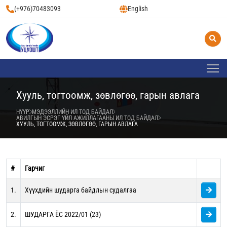
(+976)70483093
English
Хууль, тогтоомж, зөвлөгөө, гарын авлага
НҮҮР
МЭДЭЭЛЛИЙН ИЛ ТОД БАЙДАЛ
АВИЛГЫН ЭСРЭГ ҮЙЛ АЖИЛЛАГААНЫ ИЛ ТОД БАЙДАЛ
ХУУЛЬ, ТОГТООМЖ, ЗӨВЛӨГӨӨ, ГАРЫН АВЛАГА
#
Гарчиг
1.
Хүүхдийн шударга байдлын судалгаа
2.
ШУДАРГА ЁС 2022/01 (23)