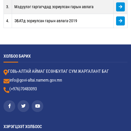
3.
Мэдүүлэг гаргагчдад зориулсан гарын авлага
4.
ЭБАТ-д зориулсан гарын авлага-2019
ХОЛБОО БАРИХ
ГОВЬ-АЛТАЙ АЙМАГ ЕСӨНБУЛАГ СУМ ЖАРГАЛАНТ БАГ
info@govi-altai.namem.gov.mn
(+976)70483093
ХЭРЭГЦЭЭТ ХОЛБООС