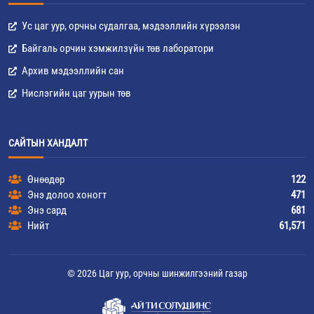
Ус цаг уур, орчны судалгаа, мэдээллийн хүрээлэн
Байгаль орчин хэмжилзүйн төв лаборатори
Архив мэдээллийн сан
Нислэгийн цаг уурын төв
САЙТЫН ХАНДАЛТ
Өнөөдөр
122
Энэ долоо хоногт
471
Энэ сард
681
Нийт
61,571
© 2026 Цаг уур, орчны шинжилгээний газар