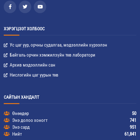
ХЭРЭГЦЭЭТ ХОЛБООС
Ус цаг уур, орчны судалгаа, мэдээллийн хүрээлэн
Байгаль орчин хэмжилзүйн төв лаборатори
Архив мэдээллийн сан
Нислэгийн цаг уурын төв
САЙТЫН ХАНДАЛТ
Өнөөдөр
50
Энэ долоо хоногт
741
Энэ сард
951
Нийт
61,841