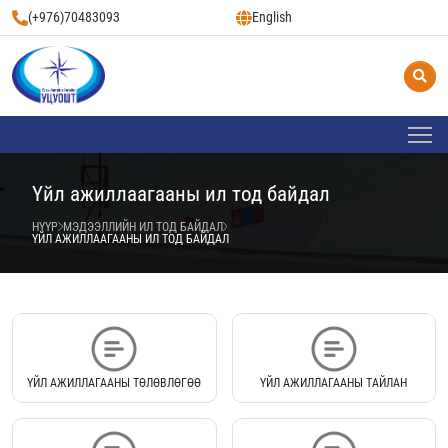
(+976)70483093
English
Үйл ажиллаагааны ил тод байдал
НҮҮР
МЭДЭЭЛЛИЙН ИЛ ТОД БАЙДАЛ
ҮЙЛ АЖИЛЛААГААНЫ ИЛ ТОД БАЙДАЛ
ҮЙЛ АЖИЛЛАГААНЫ ТӨЛӨВЛӨГӨӨ
ҮЙЛ АЖИЛЛАГААНЫ ТАЙЛАН