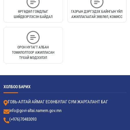
ӨРГӨДӨЛ ГОМДЛЫГ
ГАЗРЫН ДЭРГЭДЭХ БАЙНГЫН ҮЙЛ
ШИЙДВЭРЛЭСЭН БАЙДАЛ
АЖИЛЛАГААТАЙ ЗӨВЛӨЛ, КОМИСС
ОРОН НУТАГТ АЛБАН
ТОМИЛОЛТООР АЖИЛЛАСАН
ТУХАЙ МЭДЭЭЛЭЛ
ХОЛБОО БАРИХ
ГОВЬ-АЛТАЙ АЙМАГ ЕСӨНБУЛАГ СУМ ЖАРГАЛАНТ БАГ
info@govi-altai.namem.gov.mn
(+976)70483093