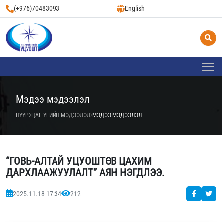
(+976)70483093
English
Мэдээ мэдээлэл
НҮҮР
ЦАГ ҮЕИЙН МЭДЭЭЛЭЛ
МЭДЭЭ МЭДЭЭЛЭЛ
“ГОВЬ-АЛТАЙ УЦУОШТӨВ ЦАХИМ
ДАРХЛААЖУУЛАЛТ” АЯН НЭГДЛЭЭ.
2025.11.18 17:34
212