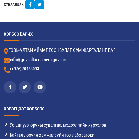
ХУВААЛЦАХ :
ХОЛБОО БАРИХ
ГОВЬ-АЛТАЙ АЙМАГ ЕСӨНБУЛАГ СУМ ЖАРГАЛАНТ БАГ
info@govi-altai.namem.gov.mn
(+976)70483093
ХЭРЭГЦЭЭТ ХОЛБООС
Ус цаг уур, орчны судалгаа, мэдээллийн хүрээлэн
Байгаль орчин хэмжилзүйн төв лаборатори