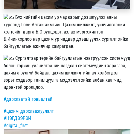
Бүх нийтийн цахим ур чадварыг дээшлүүлэх аяны
хүрээнд Говь-Алтай аймгийн Цахим шилжилт, үйлчилгээний
хэлтсийн дарга Б.Оюунцэцэг, ахлах мэргэжилтэн
Б.Ичинхорлоо нар цахим ур чадвар дээшлүүлэх сургалт хийж
байгууллагын ажилчид хамрагдав.
Сургалтаар төрийн байгууллагын нэвтрүүлсэн системүүд
болон төрийн үйлчилгээний нэгдсэн системүүдийн хэрэглээ,
цахим аюулгүй байдал, цахим шилжилтийн ач холбогдол
зэрэг сэдвээр танилцуулга мэдээлэл хийж албан хаагчид
идэвхтэй оролцлоо.
#дархлаатай_говьалтай
#цахим_дархлаажуулалт
#НЭГДЭЭРЭЙ
#digital_first