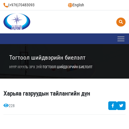
(+976)70483093
English
Тогтоол шийдвэрийн биелэлт
НҮҮР
ХУУЛЬ ЭРХ ЗҮЙ
ТОГТООЛ ШИЙДВЭРИЙН БИЕЛЭЛТ
Харьяа газруудын тайлангийн дүн
228