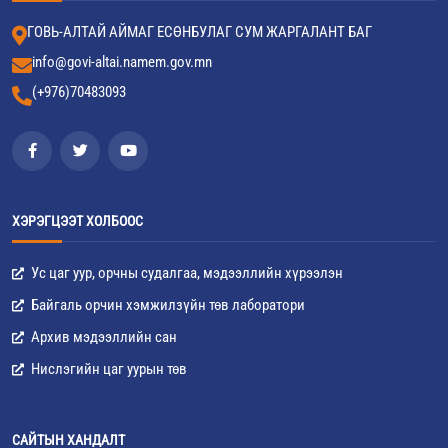
ГОВЬ-АЛТАЙ АЙМАГ ЕСӨНБУЛАГ СУМ ЖАРГАЛАНТ БАГ
info@govi-altai.namem.gov.mn
(+976)70483093
ХЭРЭГЦЭЭТ ХОЛБООС
Ус цаг уур, орчны судалгаа, мэдээллийн хүрээлэн
Байгаль орчин хэмжилзүйн төв лаборатори
Архив мэдээллийн сан
Нислэгийн цаг уурын төв
САЙТЫН ХАНДАЛТ