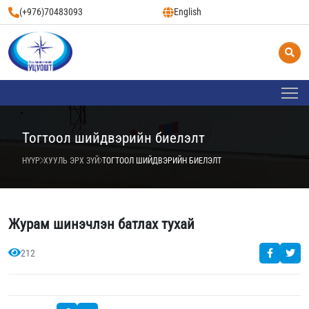
(+976)70483093
English
Тогтоол шийдвэрийн биелэлт
НҮҮР
ХУУЛЬ ЭРХ ЗҮЙ
ТОГТООЛ ШИЙДВЭРИЙН БИЕЛЭЛТ
Журам шинэчлэн батлах тухай
212