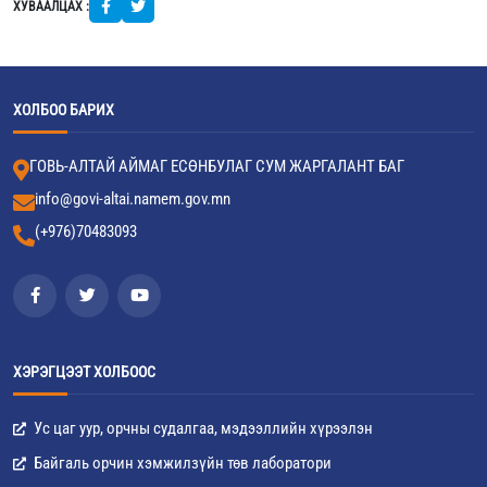
ХУВААЛЦАХ :
ХОЛБОО БАРИХ
ГОВЬ-АЛТАЙ АЙМАГ ЕСӨНБУЛАГ СУМ ЖАРГАЛАНТ БАГ
info@govi-altai.namem.gov.mn
(+976)70483093
ХЭРЭГЦЭЭТ ХОЛБООС
Ус цаг уур, орчны судалгаа, мэдээллийн хүрээлэн
Байгаль орчин хэмжилзүйн төв лаборатори