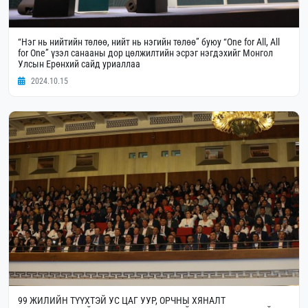
“Нэг нь нийтийн төлөө, нийт нь нэгийн төлөө” буюу “One for All, All
for One” үзэл санааны дор цөлжилтийн эсрэг нэгдэхийг Монгол
Улсын Ерөнхий сайд уриаллаа
2024.10.15
99 ЖИЛИЙН ТҮҮХТЭЙ УС ЦАГ УУР, ОРЧНЫ ХЯНАЛТ