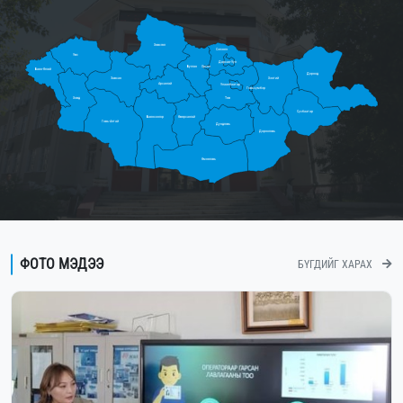
Хөвсгөл
Сэлэнгэ
Увс
Дархан-Уул
Булган
Орхон
Баян-Өлгий
Дорнод
Завхан
Хэнтий
Архангай
Улаанбаатар
Говьсүмбэр
Ховд
Төв
Сүхбаатар
Баянхонгор
Өвөрхангай
Говь-Алтай
Дундговь
Дорноговь
Өмнөговь
ФОТО МЭДЭЭ
БҮГДИЙГ ХАРАХ