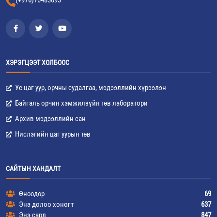
ХЭРЭГЦЭЭТ ХОЛБООС
Ус цаг уур, орчны судалгаа, мэдээллийн хүрээлэн
Байгаль орчин хэмжилзүйн төв лаборатори
Архив мэдээллийн сан
Нислэгийн цаг уурын төв
САЙТЫН ХАНДАЛТ
Өнөөдөр
69
Энэ долоо хоногт
637
Энэ сард
847