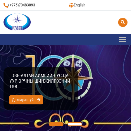
(+976)70483093
English
ГОВЬ-АЛТАЙ АЙМГИЙН УС ЦАГ
УУР ОРЧНЫ ШИНЖИЛГЭЭНИЙ
ТӨВ
Дэлгэрэнгүй