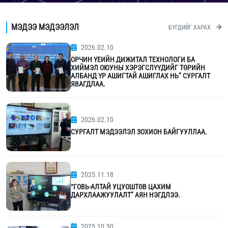
МЭДЭЭ МЭДЭЭЛЭЛ
БҮГДИЙГ ХАРАХ
2026.02.10
ОРЧИН ҮЕИЙН ДИЖИТАЛ ТЕХНОЛОГИ БА
ХИЙМЭЛ ОЮУНЫ ХЭРЭГСЛҮҮДИЙГ ТӨРИЙН
АЛБАНД ҮР АШИГТАЙ АШИГЛАХ НЬ” СУРГАЛТ
ЯВАГДЛАА.
2026.02.10
СУРГАЛТ МЭДЭЭЛЭЛ ЗОХИОН БАЙГУУЛЛАА.
2025.11.18
“ГОВЬ-АЛТАЙ УЦУОШТӨВ ЦАХИМ
ДАРХЛААЖУУЛАЛТ” АЯН НЭГДЛЭЭ.
2025.10.30