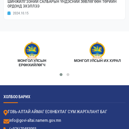
ШИНЖИЛГЭЭНИЙ САЛБАРЫН ҮНДЭСНИЙ ЗӨВЛӨГӨӨН ТӨРИЙН
ОРДОНД ЭХЭЛЛЭЭ
2024.10.15
МОНГОЛ УЛСЫН
МОНГОЛ УЛСЫН ИХ ХУРАЛ
ЕРӨНХИЙЛӨГЧ
ХОЛБОО БАРИХ
ГОВЬ-АЛТАЙ АЙМАГ ЕСӨНБУЛАГ СУМ ЖАРГАЛАНТ БАГ
info@govi-altai.namem.gov.mn
(+976)70483093