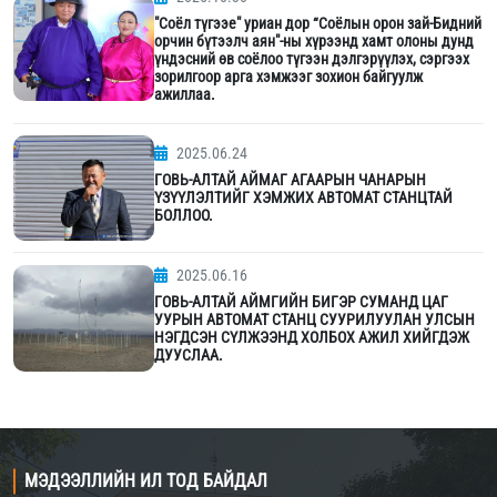
"Соёл түгээе" уриан дор “Соёлын орон зай-Бидний
орчин бүтээлч аян"-ны хүрээнд хамт олоны дунд
үндэсний өв соёлоо түгээн дэлгэрүүлэх, сэргээх
зорилгоор арга хэмжээг зохион байгуулж
ажиллаа.
2025.06.24
ГОВЬ-АЛТАЙ АЙМАГ АГААРЫН ЧАНАРЫН
ҮЗҮҮЛЭЛТИЙГ ХЭМЖИХ АВТОМАТ СТАНЦТАЙ
БОЛЛОО.
2025.06.16
ГОВЬ-АЛТАЙ АЙМГИЙН БИГЭР СУМАНД ЦАГ
УУРЫН АВТОМАТ СТАНЦ СУУРИЛУУЛАН УЛСЫН
НЭГДСЭН СҮЛЖЭЭНД ХОЛБОХ АЖИЛ ХИЙГДЭЖ
ДУУСЛАА.
МЭДЭЭЛЛИЙН ИЛ ТОД БАЙДАЛ